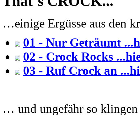
That`s CROCK...
…einige Ergüsse aus den 
01 - Nur Geträumt ...h
02 - Crock Rocks ...hi
03 - Ruf Crock an ...hi
… und ungefähr so klingen 