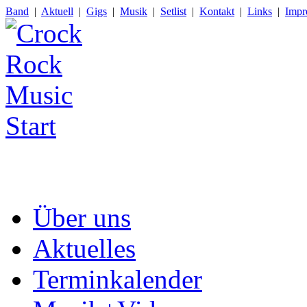
Band
|
Aktuell
|
Gigs
|
Musik
|
Setlist
|
Kontakt
|
Links
|
Impr
Über uns
Aktuelles
Terminkalender